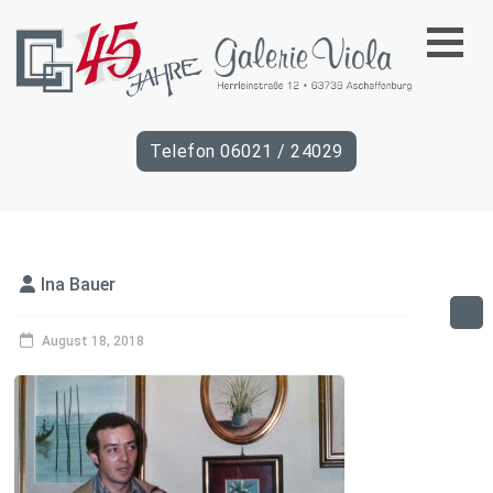
45
Telefon 06021 / 24029
Jahre
Galerie
Viola
Ina Bauer
August 18, 2018