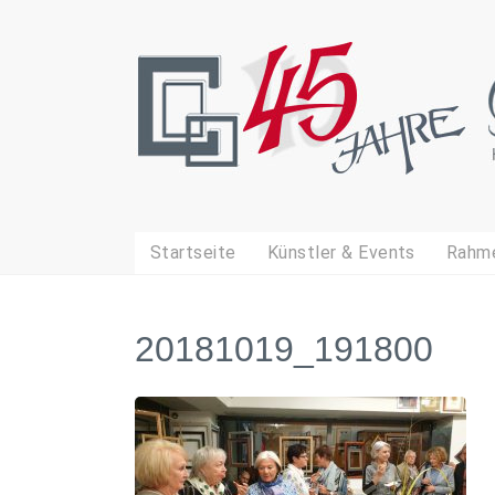
45
Jahre
Galerie
Viola
Startseite
Künstler & Events
Rahme
20181019_191800